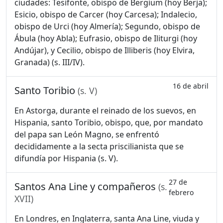
ciudades: Tesifonte, obispo de Bergium (hoy Berja);
Esicio, obispo de Carcer (hoy Carcesa); Indalecio,
obispo de Urci (hoy Almería); Segundo, obispo de
Ábula (hoy Abla); Eufrasio, obispo de Iliturgi (hoy
Andújar), y Cecilio, obispo de Illiberis (hoy Elvira,
Granada) (s. III/IV).
16 de abril
Santo Toribio
(s. V)
En Astorga, durante el reinado de los suevos, en
Hispania, santo Toribio, obispo, que, por mandato
del papa san León Magno, se enfrentó
decididamente a la secta priscilianista que se
difundía por Hispania (s. V).
27 de
Santos Ana Line y compañeros
(s.
febrero
XVII)
En Londres, en Inglaterra, santa Ana Line, viuda y