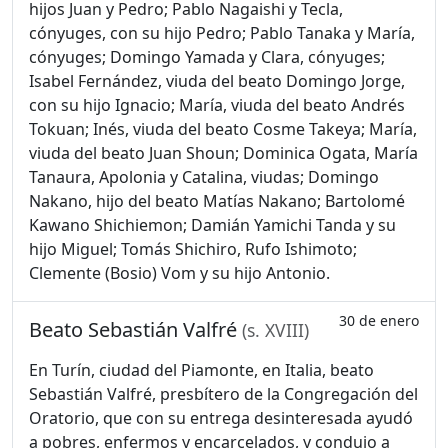
hijos Juan y Pedro; Pablo Nagaishi y Tecla,
cónyuges, con su hijo Pedro; Pablo Tanaka y María,
cónyuges; Domingo Yamada y Clara, cónyuges;
Isabel Fernández, viuda del beato Domingo Jorge,
con su hijo Ignacio; María, viuda del beato Andrés
Tokuan; Inés, viuda del beato Cosme Takeya; María,
viuda del beato Juan Shoun; Dominica Ogata, María
Tanaura, Apolonia y Catalina, viudas; Domingo
Nakano, hijo del beato Matías Nakano; Bartolomé
Kawano Shichiemon; Damián Yamichi Tanda y su
hijo Miguel; Tomás Shichiro, Rufo Ishimoto;
Clemente (Bosio) Vom y su hijo Antonio.
30 de enero
Beato Sebastián Valfré
(s. XVIII)
En Turín, ciudad del Piamonte, en Italia, beato
Sebastián Valfré, presbítero de la Congregación del
Oratorio, que con su entrega desinteresada ayudó
a pobres, enfermos y encarcelados, y condujo a