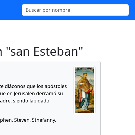
 "san Esteban"
ete diáconos que los apóstoles
 que en Jerusalén derramó su
Padre, siendo lapidado
tephen, Steven, Sthefanny,