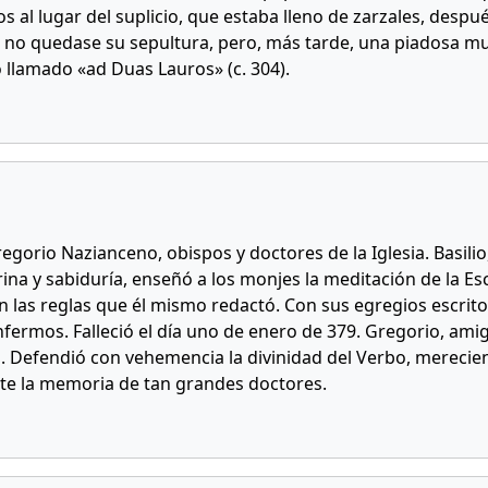
al lugar del suplicio, que estaba lleno de zarzales, despu
 no quedase su sepultura, pero, más tarde, una piadosa muj
o llamado «ad Duas Lauros» (c. 304).
gorio Nazianceno, obispos y doctores de la Iglesia. Basili
na y sabiduría, enseñó a los monjes la meditación de la Escri
las reglas que él mismo redactó. Con sus egregios escritos 
enfermos. Falleció el día uno de enero de 379. Gregorio, ami
. Defendió con vehemencia la divinidad del Verbo, merecien
nte la memoria de tan grandes doctores.