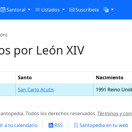
Santoral
Listados
Suscríbete
ión)
os por León XIV
Santo
Nacimiento
San Carlo Acutis
1991 Reino Uni
antopedia. Todos los derechos reservados.
Términos y con
r a tu calendario
RSS
Santopedia en tu web