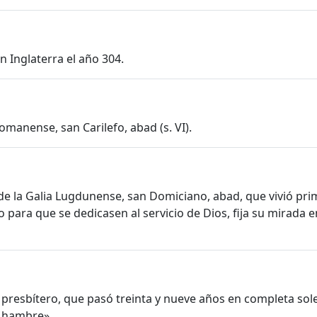
n Inglaterra el año 304.
omanense, san Carilefo, abad (s. VI).
de la Galia Lugdunense, san Domiciano, abad, que vivió prim
ara que se dedicasen al servicio de Dios, fija su mirada e
presbítero, que pasó treinta y nueve años en completa sole
l hambre».