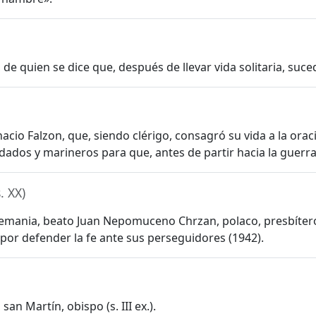
de quien se dice que, después de llevar vida solitaria, suced
gnacio Falzon, que, siendo clérigo, consagró su vida a la orac
ados y marineros para que, antes de partir hacia la guerra,
s. XX)
lemania, beato Juan Nepomuceno Chrzan, polaco, presbítero
or defender la fe ante sus perseguidores (1942).
an Martín, obispo (s. III ex.).