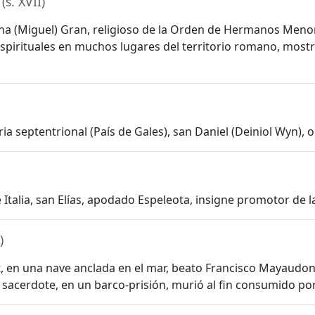
a
(s. XVII)
a (Miguel) Gran, religioso de la Orden de Hermanos Menor
s espirituales en muchos lugares del territorio romano, mo
bria septentrional (País de Gales), san Daniel (Deiniol Wyn), 
 Italia, san Elías, apodado Espeleota, insigne promotor de la
)
ort, en una nave anclada en el mar, beato Francisco Mayaudon
 sacerdote, en un barco-prisión, murió al fin consumido por