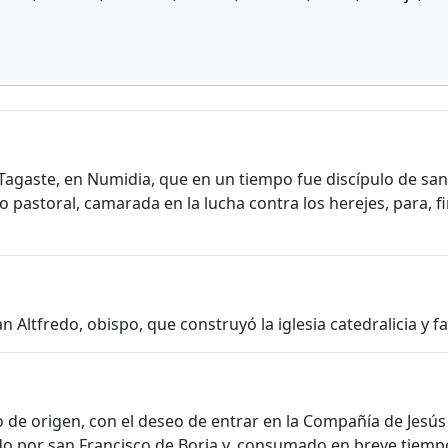
Tagaste, en Numidia, que en un tiempo fue discípulo de sa
o pastoral, camarada en la lucha contra los herejes, para, f
n Altfredo, obispo, que construyó la iglesia catedralicia y 
 de origen, con el deseo de entrar en la Compañía de Jesús h
ado por san Francisco de Borja y, consumado en breve tiemp