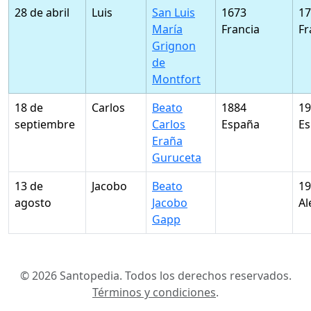
28 de abril
Luis
San Luis
1673
17
María
Francia
Fr
Grignon
de
Montfort
18 de
Carlos
Beato
1884
19
septiembre
Carlos
España
E
Eraña
Guruceta
13 de
Jacobo
Beato
19
agosto
Jacobo
Al
Gapp
© 2026 Santopedia. Todos los derechos reservados.
Términos y condiciones
.