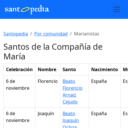
Santopedia
Por comunidad
Marianistas
Santos de la Compañía de
María
Celebración
Nombre
Santo
Nacimiento
M
6 de
Florencio
Beato
España
E
noviembre
Florencio
Arnaiz
Cejudo
6 de
Joaquín
Beato
España
E
noviembre
Joaquín
Ochoa