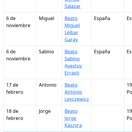
Salazar
6 de
Miguel
Beato
España
E
noviembre
Miguel
Léibar
Garay
6 de
Sabino
Beato
España
E
noviembre
Sabino
Ayastuy
Errasti
17 de
Antonio
Beato
19
febrero
Antonio
Po
Lesczewicz
18 de
Jorge
Beato
19
febrero
Jorge
Po
Kaszyra