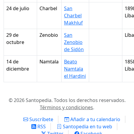
24 de julio
Charbel
San
189
Charbel
Líb
Makhluf
29 de
Zenobio
San
Líb
octubre
Zenobio
de Sidón
14 de
Namtala
Beato
185
diciembre
Namtala
Líb
el Hardini
© 2026 Santopedia. Todos los derechos reservados.
Términos y condiciones
.
Suscríbete
Añadir a tu calendario
RSS
Santopedia en tu web
Twitter
Facebook