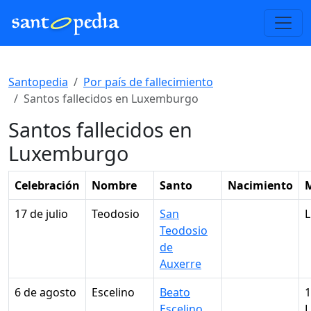
Santopedia
Por país de fallecimiento
Santos fallecidos en Luxemburgo
Santos fallecidos en
Luxemburgo
Celebración
Nombre
Santo
Nacimiento
17 de julio
Teodosio
San
Teodosio
de
Auxerre
6 de agosto
Escelino
Beato
1
Escelino