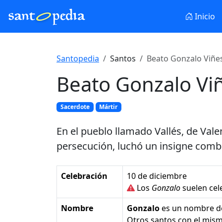
Inicio
Santopedia
Santos
Beato Gonzalo Viñes
Beato Gonzalo Vi
Sacerdote
Mártir
En el pueblo llamado Vallés, de Vale
persecución, luchó un insigne comba
Celebración
10 de diciembre
Los
Gonzalo
suelen cel
Nombre
Gonzalo
es un nombre 
Otros santos con el mi