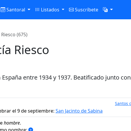
Santoral
Listados
Suscríbete
 Riesco (675)
cía Riesco
n España entre 1934 y 1937. Beatificado junto con
Santos d
ebrar el 9 de septiembre:
San Jacinto de Sabina
de
hombre
.
ismo nombre: