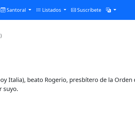
Santoral
Listados
Suscríbete
)
hoy Italia), beato Rogerio, presbítero de la Ord
r suyo.