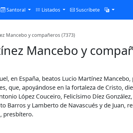
Santoral
Listados
Suscríbete
nez Mancebo y compañeros (7373)
tínez Mancebo y compa
uel, en España, beatos Lucio Martínez Mancebo, 
s, que, apoyándose en la fortaleza de Cristo, di
onio López Couceiro, Felicísimo Díez González, 
o Barros y Lamberto de Navascués y de Juan, rel
, presbítero.