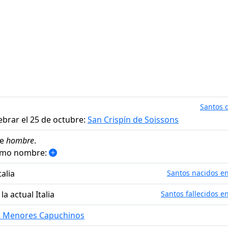
Santos d
ebrar el 25 de octubre:
San Crispín de Soissons
de
hombre
.
ismo nombre:
talia
Santos nacidos en 
a actual Italia
Santos fallecidos en
s Menores Capuchinos