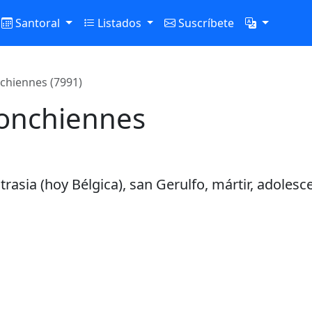
Santoral
Listados
Suscríbete
chiennes (7991)
ronchiennes
asia (hoy Bélgica), san Gerulfo, mártir, adolesce