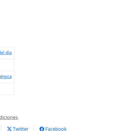
el día
élgica
diciones
.
Twitter
Facebook