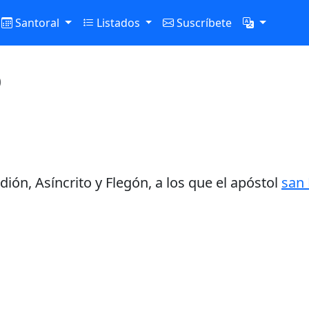
Santoral
Listados
Suscríbete
)
n, Asíncrito y Flegón, a los que el apóstol
san 