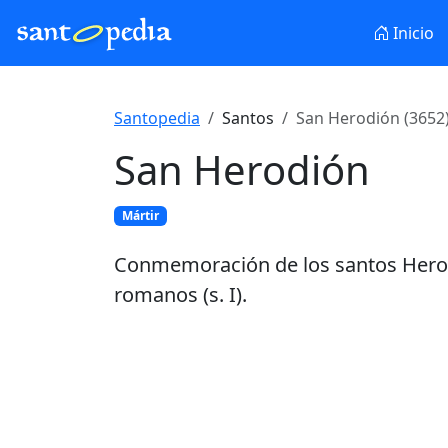
Inicio
Santopedia
Santos
San Herodión (3652
San Herodión
Mártir
Conmemoración de los santos Herodió
romanos (s. I).