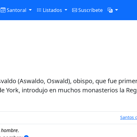
Santoral
Listados
Suscríbete
Osvaldo (Aswaldo, Oswald), obispo, que fue prim
de York, introdujo en muchos monasterios la Reg
Santos d
e
hombre
.