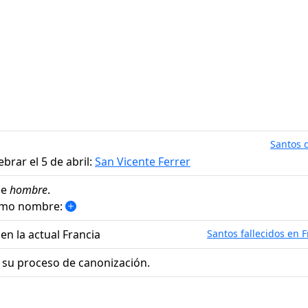
Santos d
brar el 5 de abril:
San Vicente Ferrer
de
hombre
.
ismo nombre:
en la actual Francia
Santos fallecidos en F
 su proceso de canonización.