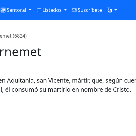
Santoral
Listados
Suscríbete
emet (6824)
ernemet
n Aquitania, san Vicente, mártir, que, según cuen
ol, él consumó su martirio en nombre de Cristo.