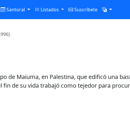
Santoral
Listados
Suscríbete
4996)
o
 de Maiuma, en Palestina, que edificó una basíl
l fin de su vida trabajó como tejedor para procur