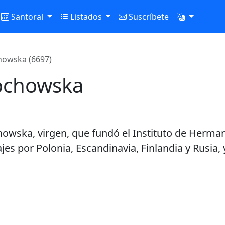
Santoral
Listados
Suscríbete
howska (6697)
óchowska
howska, virgen, que fundó el Instituto de Herma
jes por Polonia, Escandinavia, Finlandia y Rusia