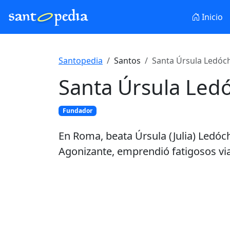
Inicio
Santopedia
Santos
Santa Úrsula Ledóc
Santa Úrsula Led
Fundador
En Roma, beata Úrsula (Julia) Ledóc
Agonizante, emprendió fatigosos via