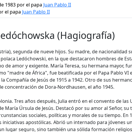
 de 1983 por el papa
Juan Pablo II
or el papa
Juan Pablo II
Ledóchowska (Hagiografía)
stria), segunda de nueve hijos. Su madre, de nacionalidad s
a polaca Ledóchowski, en la que destacaron hombres de Estad
leno de amor y exigente. María Teresa, su hermana mayor, f
o "madre de África", fue beatificada por el Papa Pablo VI 
 la Compañía de Jesús de 1915 a 1942. Otro de sus hermanos,
de concentración de Dora-Nordhausen, el año 1945.
olonia. Tres años después, Julia entró en el convento de las
e María Úrsula de Jesús. Destacó por su amor al Señor, su t
circunstancias sociales, políticas y morales de su tiempo. En
iniciativas apostólicas. Abrió un internado para jóvenes un
n lugar seguro, sino también una sólida formación religio