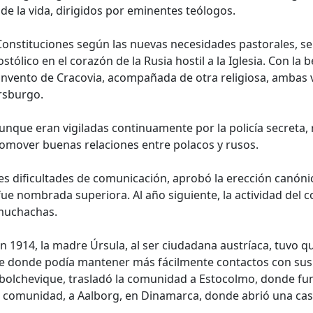
 de la vida, dirigidos por eminentes teólogos.
onstituciones según las nuevas necesidades pastorales, se 
stólico en el corazón de la Rusia hostil a la Iglesia. Con la
onvento de Cracovia, acompañada de otra religiosa, ambas ves
ersburgo.
, aunque eran vigiladas continuamente por la policía secreta,
romover buenas relaciones entre polacos y rusos.
des dificultades de comunicación, aprobó la erección canón
e nombrada superiora. Al año siguiente, la actividad del c
 muchachas.
 1914, la madre Úrsula, al ser ciudadana austríaca, tuvo qu
e donde podía mantener más fácilmente contactos con sus 
n bolchevique, trasladó la comunidad a Estocolmo, donde fu
a comunidad, a Aalborg, en Dinamarca, donde abrió una cas