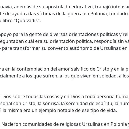
dinavia, además de su apostolado educativo, trabajó inten
é de ayuda a las víctimas de la guerra en Polonia, fundado
 libro "Quo vadis".
apoyo para la gente de diversas orientaciones políticas y rel
eguntaban cuál era su orientación política, respondía sin vac
so para transformar su convento autónomo de Ursulinas en
ra en la contemplación del amor salvífico de Cristo y en la 
pecialmente a los que sufren, a los que viven en soledad, a l
a Dios sobre todas las cosas y en Dios a toda persona huma
nal con Cristo, la sonrisa, la serenidad de espíritu, la humi
Ella misma era un ejemplo notable de ese tipo de vida.
 Nacieron comunidades de religiosas Ursulinas en Polonia 