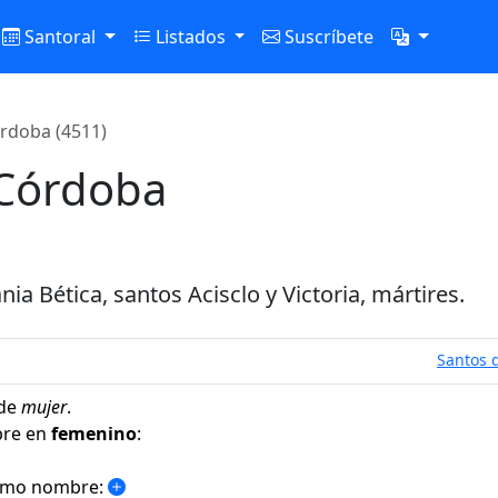
Santoral
Listados
Suscríbete
órdoba (4511)
 Córdoba
ia Bética, santos Acisclo y Victoria, mártires.
Santos d
 de
mujer
.
bre en
femenino
:
ismo nombre: