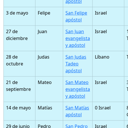
apóstol
3 de mayo
Felipe
San Felipe
Israel
apóstol
27 de
Juan
San Juan
Israel
diciembre
evangelista
y apóstol
28 de
Judas
San Judas
Líbano
octubre
Tadeo
apóstol
21 de
Mateo
San Mateo
Israel
septiembre
evangelista
y apóstol
14 de mayo
Matías
San Matías
0 Israel
apóstol
29 de junio
Pedro
San Pedro
Israel