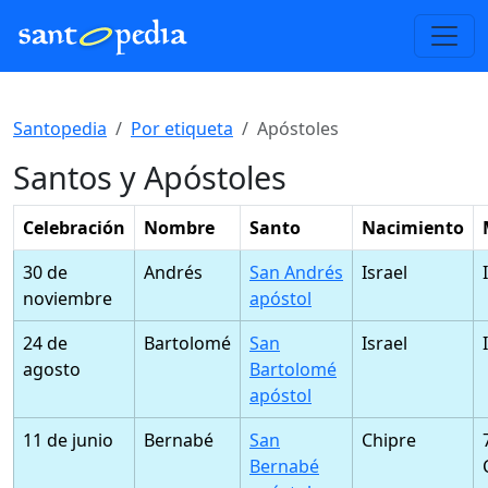
Santopedia
Por etiqueta
Apóstoles
Santos y Apóstoles
Celebración
Nombre
Santo
Nacimiento
30 de
Andrés
San Andrés
Israel
noviembre
apóstol
24 de
Bartolomé
San
Israel
agosto
Bartolomé
apóstol
11 de junio
Bernabé
San
Chipre
Bernabé