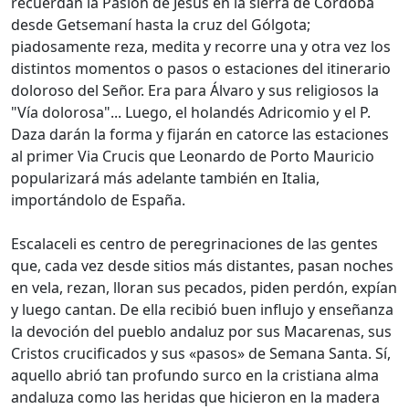
recuerdan la Pasión de Jesús en la sierra de Córdoba
desde Getsemaní hasta la cruz del Gólgota;
piadosamente reza, medita y recorre una y otra vez los
distintos momentos o pasos o estaciones del itinerario
doloroso del Señor. Era para Álvaro y sus religiosos la
"Vía dolorosa"... Luego, el holandés Adricomio y el P.
Daza darán la forma y fijarán en catorce las estaciones
al primer Via Crucis que Leonardo de Porto Mauricio
popularizará más adelante también en Italia,
importándolo de España.
Escalaceli es centro de peregrinaciones de las gentes
que, cada vez desde sitios más distantes, pasan noches
en vela, rezan, lloran sus pecados, piden perdón, expían
y luego cantan. De ella recibió buen influjo y enseñanza
la devoción del pueblo andaluz por sus Macarenas, sus
Cristos crucificados y sus «pasos» de Semana Santa. Sí,
aquello abrió tan profundo surco en la cristiana alma
andaluza como las heridas que hicieron en la madera