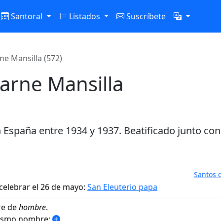
Santoral
Listados
Suscríbete
ne Mansilla (572)
arne Mansilla
n España entre 1934 y 1937. Beatificado junto con
Santos d
celebrar el 26 de mayo:
San Eleuterio papa
re de
hombre
.
mismo nombre: