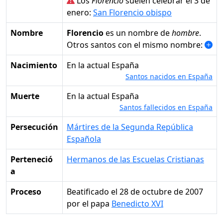
Los
Florencio
suelen celebrar el 3 de
enero:
San Florencio obispo
Nombre
Florencio
es un nombre de
hombre
.
Otros santos con el mismo nombre:
Nacimiento
en la actual España
Santos nacidos en España
Muerte
en la actual España
Santos fallecidos en España
Persecución
Mártires de la Segunda República
Española
Perteneció
Hermanos de las Escuelas Cristianas
a
Proceso
Beatificado el 28 de octubre de 2007
por el papa
Benedicto XVI