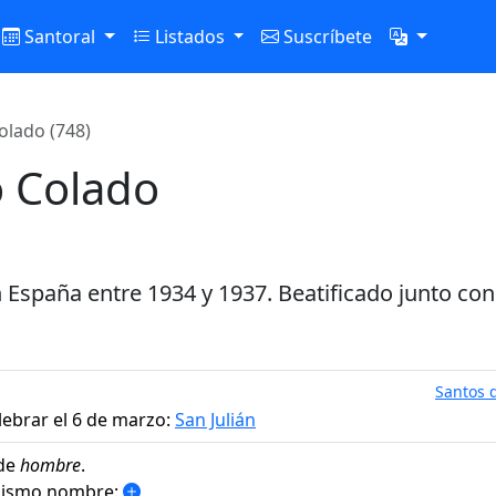
Santoral
Listados
Suscríbete
olado (748)
o Colado
n España entre 1934 y 1937. Beatificado junto con
Santos d
lebrar el 6 de marzo:
San Julián
de
hombre
.
 mismo nombre: