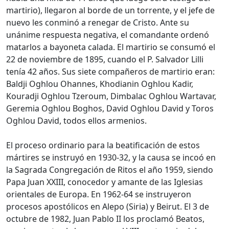
martirio), llegaron al borde de un torrente, y el jefe de
nuevo les conminó a renegar de Cristo. Ante su
unánime respuesta negativa, el comandante ordenó
matarlos a bayoneta calada. El martirio se consumó el
22 de noviembre de 1895, cuando el P. Salvador Lilli
tenía 42 años. Sus siete compañeros de martirio eran:
Baldji Oghlou Ohannes, Khodianin Oghlou Kadir,
Kouradji Oghlou Tzeroum, Dimbalac Oghlou Wartavar,
Geremia Oghlou Boghos, David Oghlou David y Toros
Oghlou David, todos ellos armenios.
El proceso ordinario para la beatificación de estos
mártires se instruyó en 1930-32, y la causa se incoó en
la Sagrada Congregación de Ritos el año 1959, siendo
Papa Juan XXIII, conocedor y amante de las Iglesias
orientales de Europa. En 1962-64 se instruyeron
procesos apostólicos en Alepo (Siria) y Beirut. El 3 de
octubre de 1982, Juan Pablo II los proclamó Beatos,