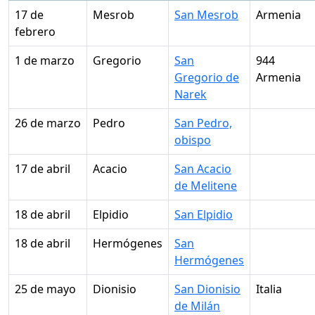
17 de
Mesrob
San Mesrob
Armenia
febrero
1 de marzo
Gregorio
San
944
Gregorio de
Armenia
Narek
26 de marzo
Pedro
San Pedro,
obispo
17 de abril
Acacio
San Acacio
de Melitene
18 de abril
Elpidio
San Elpidio
18 de abril
Hermógenes
San
Hermógenes
25 de mayo
Dionisio
San Dionisio
Italia
de Milán