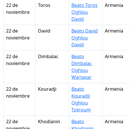
22 de
Toros
Beato Toros
Armenia
noviembre
Oghlou
David
22 de
David
Beato David
Armenia
noviembre
Oghlou
David
22 de
Dimbalac
Beato
Armenia
noviembre
Dimbalac
Oghlou
Wartavar
22 de
Kouradji
Beato
Armenia
noviembre
Kouradji
Oghlou
Tzeroum
22 de
Khodianin
Beato
Armenia
noviembre
Khodianin