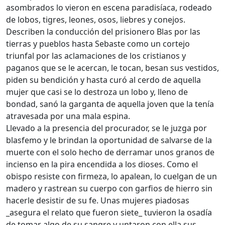
asombrados lo vieron en escena paradisíaca, rodeado
de lobos, tigres, leones, osos, liebres y conejos.
Describen la conducción del prisionero Blas por las
tierras y pueblos hasta Sebaste como un cortejo
triunfal por las aclamaciones de los cristianos y
paganos que se le acercan, le tocan, besan sus vestidos,
piden su bendición y hasta curó al cerdo de aquella
mujer que casi se lo destroza un lobo y, lleno de
bondad, sanó la garganta de aquella joven que la tenía
atravesada por una mala espina.
Llevado a la presencia del procurador, se le juzga por
blasfemo y le brindan la oportunidad de salvarse de la
muerte con el solo hecho de derramar unos granos de
incienso en la pira encendida a los dioses. Como el
obispo resiste con firmeza, lo apalean, lo cuelgan de un
madero y rastrean su cuerpo con garfios de hierro sin
hacerle desistir de su fe. Unas mujeres piadosas
_asegura el relato que fueron siete_ tuvieron la osadía
de tomar algo de su sangre y untaron con ella sus