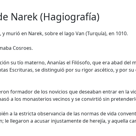
de Narek (Hagiografía)
 y murió en Narek, sobre el lago Van (Turquía), en 1010.
lamaba Cosroes.
n su tío materno, Ananías el Filósofo, que era abad del mo
as Escrituras, se distinguió por su rigor ascético, y por su
eron formador de los novicios que deseaban entrar en la vi
pasó a los monasterios vecinos y se convirtió sin pretende
mbién a la estricta observancia de las normas de vida conve
n; le llegaron a acusar injustamente de herejía, y aquella 