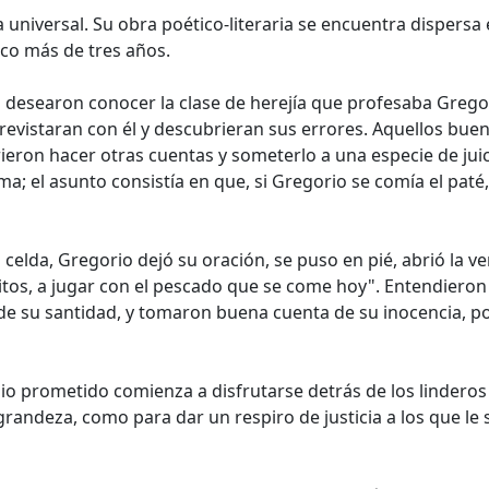
a universal. Su obra poético-literaria se encuentra dispersa
co más de tres años.
s desearon conocer la clase de herejía que profesaba Greg
trevistaran con él y descubrieran sus errores. Aquellos bu
rieron hacer otras cuentas y someterlo a una especie de jui
; el asunto consistía en que, si Gregorio se comía el paté,
 celda, Gregorio dejó su oración, se puso en pié, abrió la v
aritos, a jugar con el pescado que se come hoy". Entendier
de su santidad, y tomaron buena cuenta de su inocencia, 
io prometido comienza a disfrutarse detrás de los linderos 
andeza, como para dar un respiro de justicia a los que le s