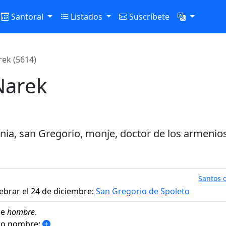
Santoral
Listados
Suscríbete
ek (5614)
Narek
ia, san Gregorio, monje, doctor de los armenios, 
Santos d
ebrar el 24 de diciembre:
San Gregorio de Spoleto
de
hombre
.
smo nombre: