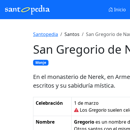
Inicio
Santopedia
Santos
San Gregorio de Nar
San Gregorio de 
Monje
En el monasterio de Nerek, en Armen
escritos y su sabiduría mística.
Celebración
1 de marzo
Los
Gregorio
suelen cel
Nombre
Gregorio
es un nombre 
Otros santos con el mi