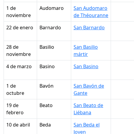
1 de
Audomaro
San Audomaro
noviembre
de Théouranne
22 de enero
Barnardo
San Barnardo
28 de
Basilio
San Basilio
noviembre
mártir
4 de marzo
Basino
San Basino
1 de
Bavón
San Bavón de
octubre
Gante
19 de
Beato
San Beato de
febrero
Liébana
10 de abril
Beda
San Beda el
Joven