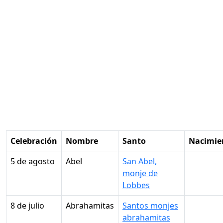
Celebración
Nombre
Santo
Nacimie
5 de agosto
Abel
San Abel,
monje de
Lobbes
8 de julio
Abrahamitas
Santos monjes
abrahamitas