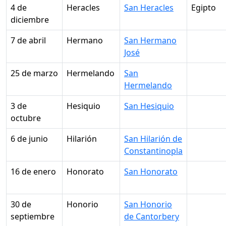
4 de
Heracles
San Heracles
Egipto
diciembre
7 de abril
Hermano
San Hermano
José
25 de marzo
Hermelando
San
Hermelando
3 de
Hesiquio
San Hesiquio
octubre
6 de junio
Hilarión
San Hilarión de
Constantinopla
16 de enero
Honorato
San Honorato
30 de
Honorio
San Honorio
septiembre
de Cantorbery