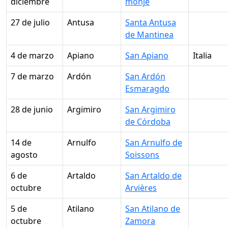
diciembre
monje
27 de julio
Antusa
Santa Antusa
de Mantinea
4 de marzo
Apiano
San Apiano
Italia
7 de marzo
Ardón
San Ardón
Esmaragdo
28 de junio
Argimiro
San Argimiro
de Córdoba
14 de
Arnulfo
San Arnulfo de
agosto
Soissons
6 de
Artaldo
San Artaldo de
octubre
Arvières
5 de
Atilano
San Atilano de
octubre
Zamora