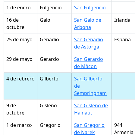
1 de enero
Fulgencio
San Fulgencio
16 de
Galo
San Galo de
Irlanda
octubre
Arbona
25 de mayo
Genadio
San Genadio
España
de Astorga
29 de mayo
Gerardo
San Gerardo
de Mâcon
4 de febrero
Gilberto
San Gilberto
de
Sempringham
9 de
Gisleno
San Gisleno de
octubre
Hainaut
1 de marzo
Gregorio
San Gregorio
944
de Narek
Armenia