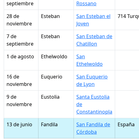
septiembre
Rossano
28 de
Esteban
San Esteban el
714 Turq
noviembre
Joven
7 de
Esteban
San Esteban de
septiembre
Chatillon
1 de agosto
Ethelwoldo
San
Ethelwoldo
16 de
Euquerio
San Euquerio
noviembre
de Lyon
9 de
Eustolia
Santa Eustolia
noviembre
de
Constantinopla
13 de junio
Fandila
San Fandila de
España
Córdoba