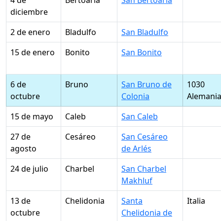
4 de
Bertoaria
San Bertoaria
diciembre
2 de enero
Bladulfo
San Bladulfo
15 de enero
Bonito
San Bonito
6 de
Bruno
San Bruno de
1030
octubre
Colonia
Alemani
15 de mayo
Caleb
San Caleb
27 de
Cesáreo
San Cesáreo
agosto
de Arlés
24 de julio
Charbel
San Charbel
Makhluf
13 de
Chelidonia
Santa
Italia
octubre
Chelidonia de