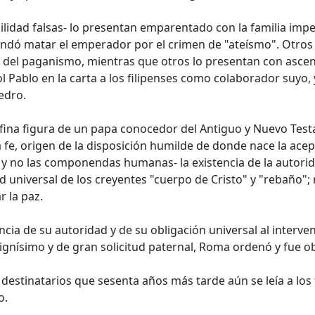
lidad falsas- lo presentan emparentado con la familia impe
andó matar el emperador por el crimen de "ateísmo". Otros 
a del paganismo, mientras que otros lo presentan con ascend
Pablo en la carta a los filipenses como colaborador suyo,
edro.
la fina figura de un papa conocedor del Antiguo y Nuevo Tes
 fe, origen de la disposición humilde de donde nace la acep
 y no las componendas humanas- la existencia de la autorid
 universal de los creyentes "cuerpo de Cristo" y "rebaño"; no
r la paz.
ncia de su autoridad y de su obligación universal al interve
ignísimo y de gran solicitud paternal, Roma ordenó y fue o
 destinatarios que sesenta años más tarde aún se leía a los 
o.