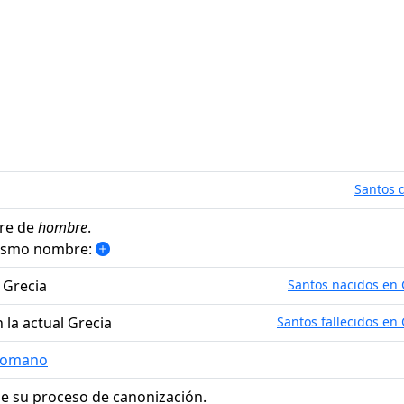
Santos d
re de
hombre
.
mismo nombre:
l Grecia
Santos nacidos en 
n la actual Grecia
Santos fallecidos en 
 Romano
e su proceso de canonización.