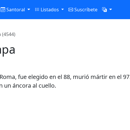
Santoral
Listados
Suscríbete
 (4544)
apa
oma, fue elegido en el 88, murió mártir en el 97
n un áncora al cuello.