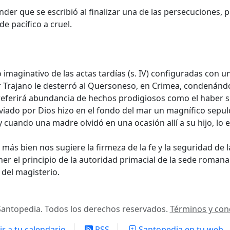
nder que se escribió al finalizar una de las persecucione
e pacífico a cruel.
 imaginativo de las actas tardías (s. IV) configuradas con un
 Trajano le desterró al Quersoneso, en Crimea, condenándo
a referirá abundancia de hechos prodigiosos como el haber 
nviado por Dios hizo en el fondo del mar un magnífico sepu
 y cuando una madre olvidó en una ocasión allí a su hijo, lo 
 más bien nos sugiere la firmeza de la fe y la seguridad de
 el principio de la autoridad primacial de la sede romana.
del magisterio.
antopedia. Todos los derechos reservados.
Términos y con
r a tu calendario
RSS
Santopedia en tu web