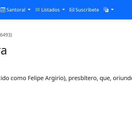
Santoral
Listados
Suscríbete
(6493)
ra
ocido como Felipe Argirio), presbítero, que, oriund