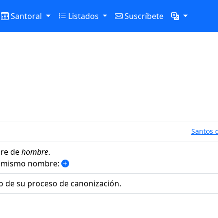
Santoral
Listados
Suscríbete
Santos d
re de
hombre
.
el mismo nombre:
o de su proceso de canonización.