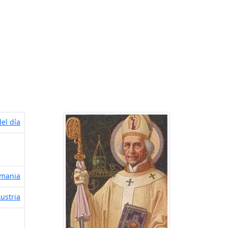
el día
emania
Austria