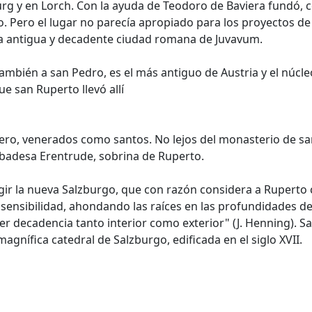
 y en Lorch. Con la ayuda de Teodoro de Baviera fundó, ce
o. Pero el lugar no parecía apropiado para los proyectos de
de la antigua y decadente ciudad romana de Juvavum.
ambién a san Pedro, es el más antiguo de Austria y el núcle
e san Ruperto llevó allí
Gislero, venerados como santos. No lejos del monasterio de 
abadesa Erentrude, sobrina de Ruperto.
urgir la nueva Salzburgo, que con razón considera a Rupert
sensibilidad, ahondando las raíces en las profundidades del
uier decadencia tanto interior como exterior" (J. Henning). 
agnífica catedral de Salzburgo, edificada en el siglo XVII.