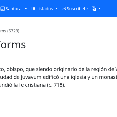
Santoral
Listados
Suscríbete
ms (5729)
Worms
to, obispo, que siendo originario de la región d
 ciudad de Juvavum edificó una iglesia y un mona
dió la fe cristiana (c. 718).