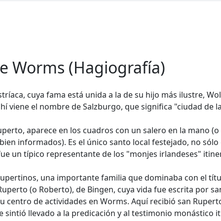
de Worms (Hagiografía)
ríaca, cuya fama está unida a la de su hijo más ilustre, 
í viene el nombre de Salzburgo, que significa "ciudad de la
uperto, aparece en los cuadros con un salero en la mano (o c
ien informados). Es el único santo local festejado, no sólo
fue un típico representante de los "monjes irlandeses" itine
upertinos, una importante familia que dominaba con el títu
Ruperto (o Roberto), de Bingen, cuya vida fue escrita por s
su centro de actividades en Worms. Aquí recibió san Ruper
 sintió llevado a la predicación y al testimonio monástico it