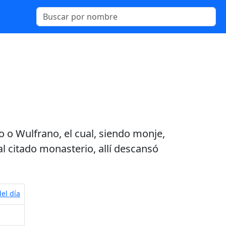
o o Wulfrano, el cual, siendo monje,
al citado monasterio, allí descansó
el día