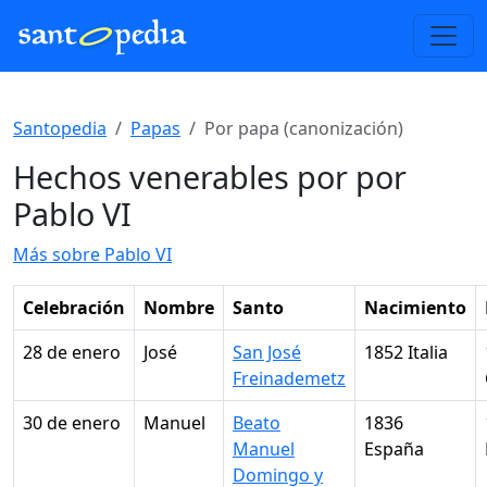
Santopedia
Papas
Por papa (canonización)
Hechos venerables por por
Pablo VI
Más sobre Pablo VI
Celebración
Nombre
Santo
Nacimiento
28 de enero
José
San José
1852 Italia
Freinademetz
30 de enero
Manuel
Beato
1836
Manuel
España
Domingo y