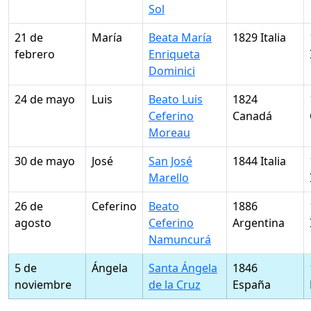
Sol
21 de
María
Beata María
1829 Italia
febrero
Enriqueta
Dominici
24 de mayo
Luis
Beato Luis
1824
Ceferino
Canadá
Moreau
30 de mayo
José
San José
1844 Italia
Marello
26 de
Ceferino
Beato
1886
agosto
Ceferino
Argentina
Namuncurá
5 de
Ángela
Santa Ángela
1846
noviembre
de la Cruz
España