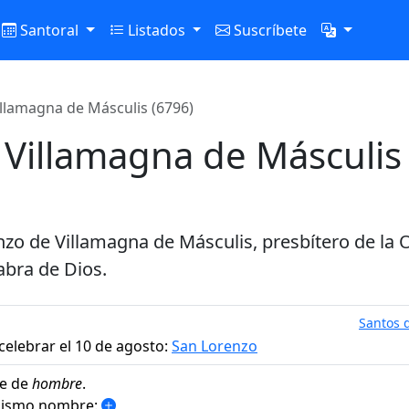
Santoral
Listados
Suscríbete
llamagna de Másculis (6796)
 Villamagna de Másculis
enzo de Villamagna de Másculis, presbítero de l
labra de Dios.
Santos d
celebrar el 10 de agosto:
San Lorenzo
e de
hombre
.
 mismo nombre: