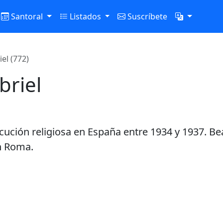
Santoral
Listados
Suscríbete
el (772)
briel
ecución religiosa en España entre 1934 y 1937. Be
en Roma.