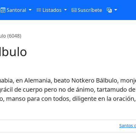
Santoral
Listados
Suscríbete
lo (6048)
lbulo
uabia, en Alemania, beato Notkero Bálbulo, monje
ácil de cuerpo pero no de ánimo, tartamudo de v
o, manso para con todos, diligente en la oración, 
Santos d