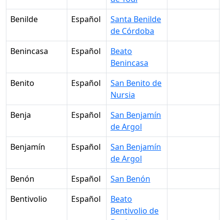
Benilde
Español
Santa Benilde
de Córdoba
Benincasa
Español
Beato
Benincasa
Benito
Español
San Benito de
Nursia
Benja
Español
San Benjamín
de Argol
Benjamín
Español
San Benjamín
de Argol
Benón
Español
San Benón
Bentivolio
Español
Beato
Bentivolio de