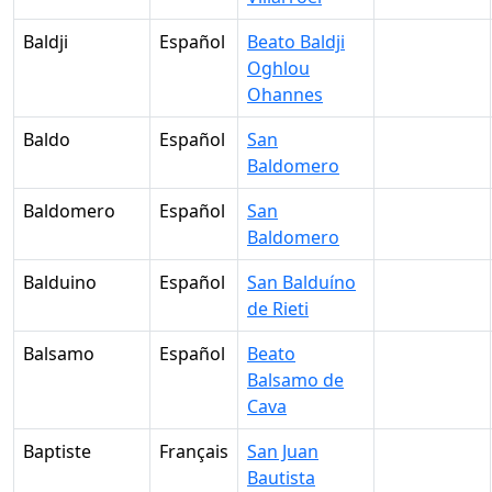
Baldji
Español
Beato Baldji
Oghlou
Ohannes
Baldo
Español
San
Baldomero
Baldomero
Español
San
Baldomero
Balduino
Español
San Balduíno
de Rieti
Balsamo
Español
Beato
Balsamo de
Cava
Baptiste
Français
San Juan
Bautista