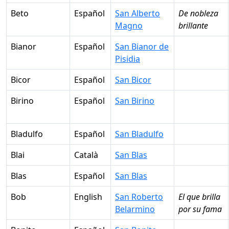
Beto
Español
San Alberto
De nobleza
Magno
brillante
Bianor
Español
San Bianor de
Pisidia
Bicor
Español
San Bicor
Birino
Español
San Birino
Bladulfo
Español
San Bladulfo
Blai
Català
San Blas
Blas
Español
San Blas
Bob
English
San Roberto
El que brilla
Belarmino
por su fama