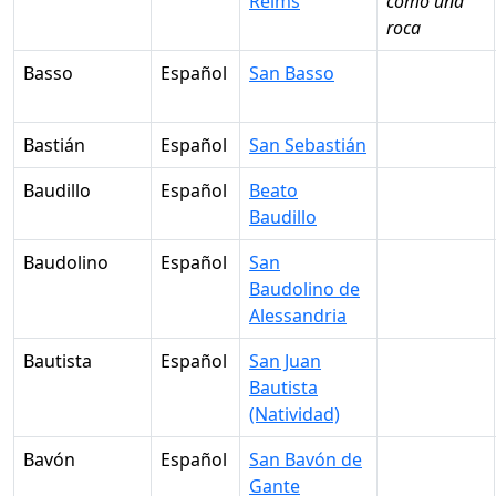
Reims
como una
roca
Basso
Español
San Basso
Bastián
Español
San Sebastián
Baudillo
Español
Beato
Baudillo
Baudolino
Español
San
Baudolino de
Alessandria
Bautista
Español
San Juan
Bautista
(Natividad)
Bavón
Español
San Bavón de
Gante