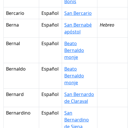
Bonis
Bercario
Español
San Bercario
Berna
Español
San Bernabé
Hebreo
apóstol
Bernal
Español
Beato
Bernaldo
monje
Bernaldo
Español
Beato
Bernaldo
monje
Bernard
Español
San Bernardo
de Claraval
Bernardino
Español
San
Bernardino
de Siena