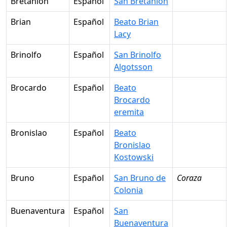
Bretanión
Español
San Bretanión
Brian
Español
Beato Brian
Lacy
Brinolfo
Español
San Brinolfo
Algotsson
Brocardo
Español
Beato
Brocardo
eremita
Bronislao
Español
Beato
Bronislao
Kostowski
Bruno
Español
San Bruno de
Coraza
Colonia
Buenaventura
Español
San
Buenaventura