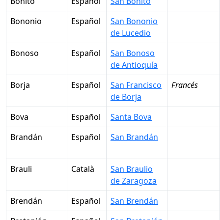
Bonito
Español
San Bonito
Bononio
Español
San Bononio
de Lucedio
Bonoso
Español
San Bonoso
de Antioquía
Borja
Español
San Francisco
Francés
de Borja
Bova
Español
Santa Bova
Brandán
Español
San Brandán
Brauli
Català
San Braulio
de Zaragoza
Brendán
Español
San Brendán