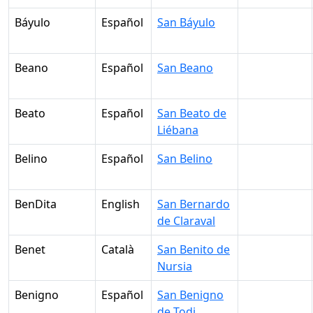
Báyulo
Español
San Báyulo
Beano
Español
San Beano
Beato
Español
San Beato de
Liébana
Belino
Español
San Belino
BenDita
English
San Bernardo
de Claraval
Benet
Català
San Benito de
Nursia
Benigno
Español
San Benigno
de Todi