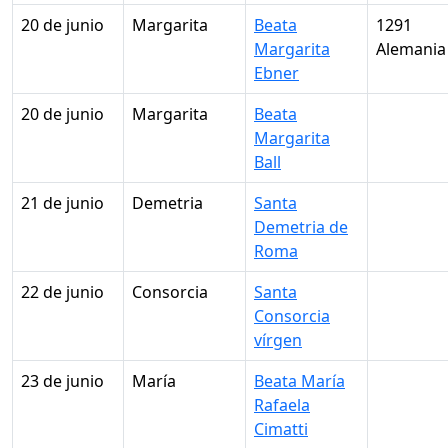
20 de junio
Margarita
Beata
1291
Margarita
Alemania
Ebner
20 de junio
Margarita
Beata
Margarita
Ball
21 de junio
Demetria
Santa
Demetria de
Roma
22 de junio
Consorcia
Santa
Consorcia
vírgen
23 de junio
María
Beata María
Rafaela
Cimatti