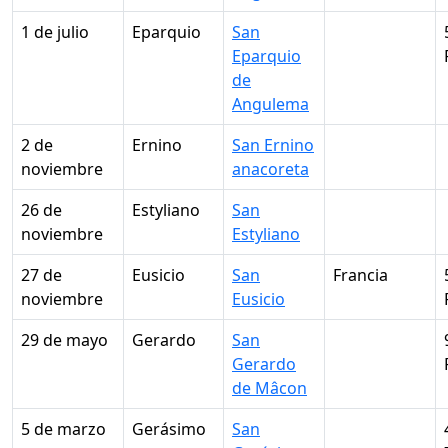
1 de julio
Eparquio
San
Eparquio
de
Angulema
2 de
Ernino
San Ernino
noviembre
anacoreta
26 de
Estyliano
San
noviembre
Estyliano
27 de
Eusicio
San
Francia
noviembre
Eusicio
29 de mayo
Gerardo
San
Gerardo
de Mâcon
5 de marzo
Gerásimo
San