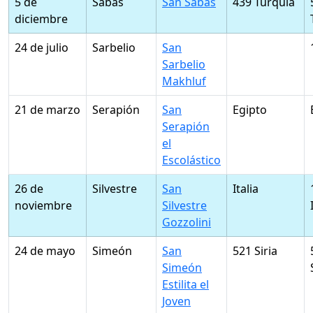
5 de
Sabas
San Sabas
439 Turquía
diciembre
24 de julio
Sarbelio
San
Sarbelio
Makhluf
21 de marzo
Serapión
San
Egipto
Serapión
el
Escolástico
26 de
Silvestre
San
Italia
noviembre
Silvestre
Gozzolini
24 de mayo
Simeón
San
521 Siria
Simeón
Estilita el
Joven