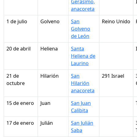
Gerásimo,
anacoreta
1 de julio
Golveno
San
Reino Unido
Golveno
de León
20 de abril
Heliena
Santa
Heliena de
Laurino
21 de
Hilarión
San
291 Israel
octubre
Hilarión
anacoreta
15 de enero
Juan
San Juan
Calibita
17 de enero
Julián
San Julián
Saba