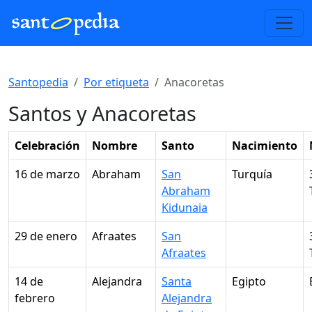
Santopedia
Por etiqueta
Anacoretas
Santos y Anacoretas
Celebración
Nombre
Santo
Nacimiento
16 de marzo
Abraham
San
Turquía
Abraham
Kidunaia
29 de enero
Afraates
San
Afraates
14 de
Alejandra
Santa
Egipto
febrero
Alejandra