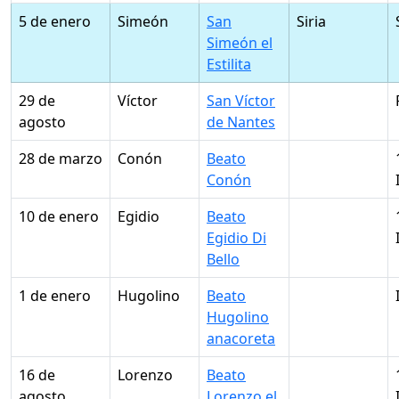
5 de enero
Simeón
San
Siria
Simeón el
Estilita
29 de
Víctor
San Víctor
agosto
de Nantes
28 de marzo
Conón
Beato
Conón
10 de enero
Egidio
Beato
Egidio Di
Bello
1 de enero
Hugolino
Beato
Hugolino
anacoreta
16 de
Lorenzo
Beato
agosto
Lorenzo el