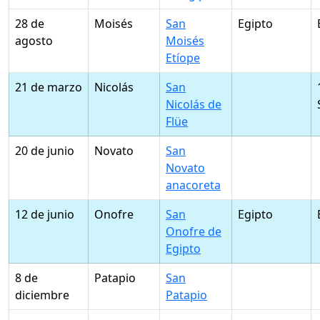
28 de
Moisés
San
Egipto
agosto
Moisés
Etíope
21 de marzo
Nicolás
San
Nicolás de
Flüe
20 de junio
Novato
San
Novato
anacoreta
12 de junio
Onofre
San
Egipto
Onofre de
Egipto
8 de
Patapio
San
diciembre
Patapio