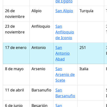
de Egipto
26 de
Alipio
San Alipio
Turquía
noviembre
23 de
Anfiloquio
San
noviembre
Anfiloquio
de Iconio
17 de enero
Antonio
San
251
Antonio
Abad
8 de mayo
Arsenio
San
Italia
Arsenio de
Scete
11 de abril
Barsanufio
San
Barsanufio
6 de junio
Besarión
San