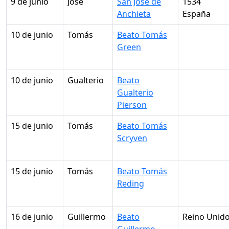
9 de junio
José
San José de
1534
Anchieta
España
10 de junio
Tomás
Beato Tomás
Green
10 de junio
Gualterio
Beato
Gualterio
Pierson
15 de junio
Tomás
Beato Tomás
Scryven
15 de junio
Tomás
Beato Tomás
Reding
16 de junio
Guillermo
Beato
Reino Unid