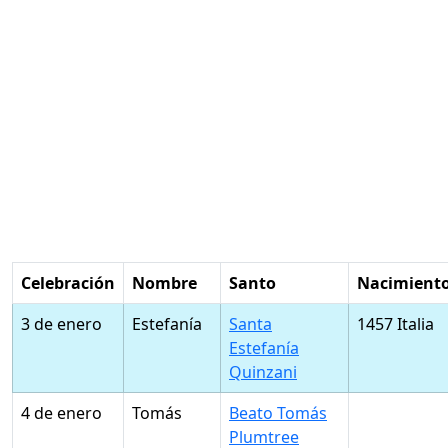
Celebración
Nombre
Santo
Nacimient
3 de enero
Estefanía
Santa
1457 Italia
Estefanía
Quinzani
4 de enero
Tomás
Beato Tomás
Plumtree