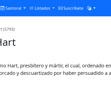
Santoral
Listados
Suscríbete
t (5793)
Hart
rmo Hart, presbítero y mártir, el cual, ordenado 
horcado y descuartizado por haber persuadido a al