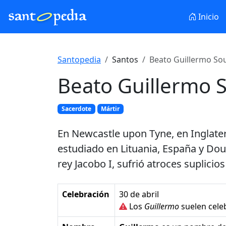
Inicio
Santopedia
Santos
Beato Guillermo So
Beato Guillermo 
Sacerdote
Mártir
En Newcastle upon Tyne, en Inglater
estudiado en Lituania, España y Doua
rey Jacobo I, sufrió atroces suplicio
Celebración
30 de abril
Los
Guillermo
suelen cele