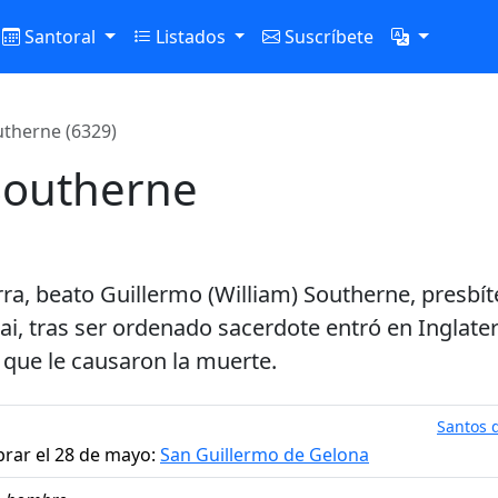
Santoral
Listados
Suscríbete
utherne (6329)
Southerne
ra, beato Guillermo (William) Southerne, presbít
i, tras ser ordenado sacerdote entró en Inglater
s que le causaron la muerte.
Santos d
brar el 28 de mayo:
San Guillermo de Gelona