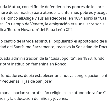
da Mutua, con el fin de defender a los pobres de los prest
ombre de su madre) para atender a enfermos pobres y aco
de Ronco all’Adige y sus alrededores, en 1894 abrió la "Cas
. En tiempo de Veneto, la emigración era una lacra social, 
lica ‘Rerum Novarum’ del Papa León XIII.
o centro de la vida espiritual, popularizó el apostolado de
idad del Santísimo Sacramento, reactivó la Sociedad de Doct
ecuada administración de la "Casa Ippolita", en 1893, fundó
ar otra institución femenina en Ronco.
 fundadores, debía establecer una nueva congregación, ento
"Pequeñas Hijas de San José".
ermanas hacían su profesión religiosa, la cofundadora fue C
os, y la educación de niños y jóvenes.