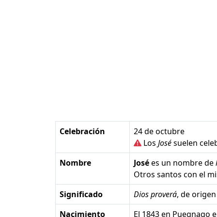
Celebración
24 de octubre
Los
José
suelen cele
Nombre
José
es un nombre de
Otros santos con el 
Significado
Dios proverá
, de orige
Nacimiento
el 1843 en Puegnago en