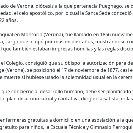
spado de Verona, diócesis a la que pertenecia Puegnago, se
 piedad, el celo apostólico, por lo cual la Santa Sede conce
22 años.
quial en Montorio (Verona), fue llamado en 1866 nuevament
ona, cargo que ocupó por más de diez años, mostrándose 
 que también estaban impresas homilias y las reglas discipl
 el Colegio, consiguió que su obispo la autorización para 
ge (Verona), se posicionó el 17 de noviembre de 1877, casi 
 muerte si hubiese usado la solemnidad usual en la cerem
 que concierne al desarrollo humano, debe ser planificado 
 plan de acción social y caritativa, dirigido a satisfacer l
nfermeras gratuitas a domicilio en una asosiación a la qu
 gratuito para niños, la Escuala Técnica y Gimnasio Parroqu