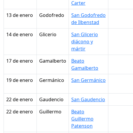
Carter
13 de enero
Godofredo
San Godofredo
de Ilbenstad
14 de enero
Glicerio
San Glicerio
diácono y
mártir
17 de enero
Gamalberto
Beato
Gamalberto
19 de enero
Germánico
San Germánico
22 de enero
Gaudencio
San Gaudencio
22 de enero
Guillermo
Beato
Guillermo
Patenson