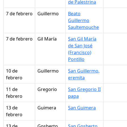
de Palestrina
7 de febrero
Guillermo
Beato
Guillermo
Saultemouche
7 de febrero
Gil María
San Gil María
de San José
(Francisco)
Pontillo
10 de
Guillermo
San Guillermo,
febrero
eremita
11 de
Gregorio
San Gregorio II
febrero
papa
13 de
Guimera
San Guimera
febrero
13 de
Gosberto
San Gosberto