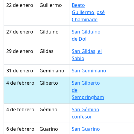
22 de enero
Guillermo
Beato
Guillermo José
Chaminade
27 de enero
Gilduino
San Gilduino
de Dol
29 de enero
Gildas
San Gildas, el
Sabio
31 de enero
Geminiano
San Geminiano
4 de febrero
Gilberto
San Gilberto
de
Sempringham
4 de febrero
Gémino
San Gémino
confesor
6 de febrero
Guarino
San Guarino