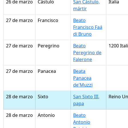
26 de marzo
Cástulo
San Cástulo,
Italia
mártir
27 de marzo
Francisco
Beato
Francisco Faá
di Bruno
27 de marzo
Peregrino
Beato
1200 Ital
Peregrino de
Falerone
27 de marzo
Panacea
Beata
Panacea
de'Muzzi
28 de marzo
Sixto
San Sixto III,
Reino Un
papa
28 de marzo
Antonio
Beato
Antonio