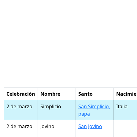
Celebración
Nombre
Santo
Nacimie
2 de marzo
Simplicio
San Simplicio,
Italia
papa
2 de marzo
Jovino
San Jovino